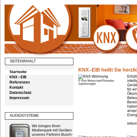
SEITENINHALT
KNX–EIB heißt Sie herzl
Startseite
Erhöh
KNX • EIB
intel
© Rob Melnychuk/Photodisc
Referenzen
Jupiterimages
Gerät
Kontakt
für e
Datenschutz
Ökono
Impressum
Beleu
Berei
haben
anspr
Energ
AUDIOSYSTEME
Inform
Wir bringen Ihren
Medienpark mit Geräten
unseres Partners Busch-