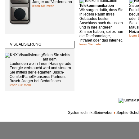
Jaeger auf Vordermann.
Telekommunikation
Steue
lesen Sie mehr
Wir sorgen dafür, dass Sie
Funkt
in jedem Raum Ihres
beque
Gebäudes besten
oder 
Anschluss nach draussen
Sie z.
und in Ihre anderen
Mausk
Zimmer haben, sei es nun
Heizu
die Telefonanlage,
lesen 
Intranet oder das Internet.
VISUALISIERUNG
lesen Sie mehr
Seien Sie stehts
auf dem
Laufenden wo in Ihrem Haus gerade
Energie verbraucht wird und steuern
Sie mittels der eleganten Busch-
ComfortPanel® unseres Partners
Busch-Jaeger bei Bedarf nach.
lesen Sie mehr
Systemtechnik Steinweber
♦
Sophie-Scholl